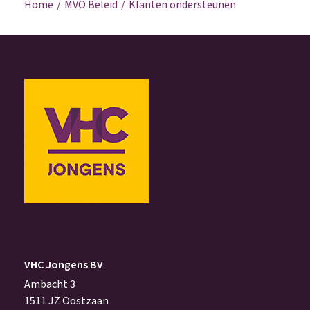
Home
MVO Beleid
Klanten ondersteunen
VHC Jongens BV
Ambacht 3
1511 JZ Oostzaan