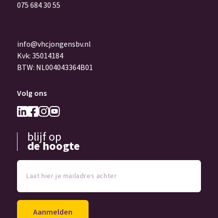
075 684 30 55
info@vhcjongensbv.nl
Kvk: 35014184
BTW: NL004043364B01
Volg ons
blijf op
de hoogte
Laat
hier
je
mailadres
achter