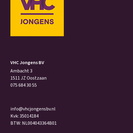
VHC Jongens BV
Ambacht 3
1511 JZ Oostzaan
075 684 30 55
info@vhcjongensbv.nl
Kvk: 35014184
BTW: NL004043364B01