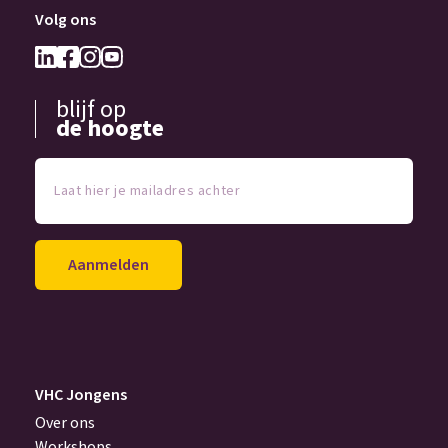
Volg ons
blijf op
de hoogte
Laat
hier
je
mailadres
achter
(Vereist)
VHC Jongens
Over ons
Workshops