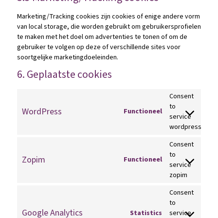
Marketing/Tracking cookies zijn cookies of enige andere vorm
van local storage, die worden gebruikt om gebruikersprofielen
te maken met het doel om advertenties te tonen of om de
gebruiker te volgen op deze of verschillende sites voor
soortgelijke marketingdoeleinden.
6. Geplaatste cookies
Consent
to
WordPress
Functioneel
service
wordpress
Consent
to
Zopim
Functioneel
service
zopim
Consent
to
Google Analytics
Statistics
service