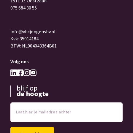
1511 JZ Oostzaan
075 684 30 55
info@vhcjongensbv.nl
Kvk: 35014184
BTW: NL004043364B01
Volg ons
blijf op
de hoogte
Laat
hier
je
mailadres