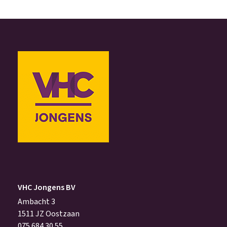
VHC Jongens BV
Ambacht 3
1511 JZ Oostzaan
075 684 30 55