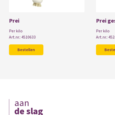
Prei
Prei g
Per kilo
Per kilo
Art.nr.: 4510633
Art.nr.: 45
Bestellen
Beste
aan
de slag