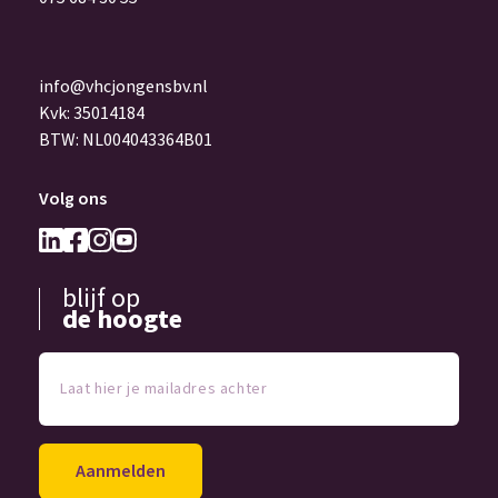
info@vhcjongensbv.nl
Kvk: 35014184
BTW: NL004043364B01
Volg ons
blijf op
de hoogte
Laat
hier
je
mailadres
achter