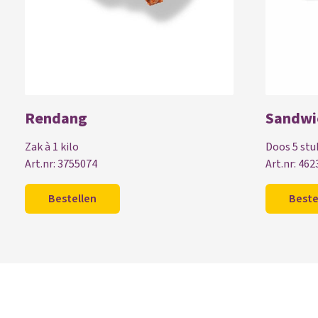
Rendang
Sandwi
Zak à 1 kilo
Doos 5 stu
Art.nr: 3755074
Art.nr: 46
Bestellen
Beste