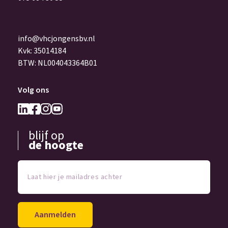
info@vhcjongensbv.nl
Kvk: 35014184
BTW: NL004043364B01
Volg ons
blijf op
de hoogte
Laat
hier
je
mailadres
achter