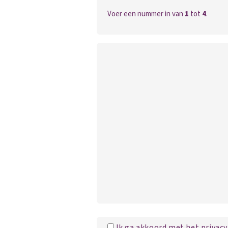
Voer een nummer in van
1
tot
4
.
Ik ga akkoord met het privacy