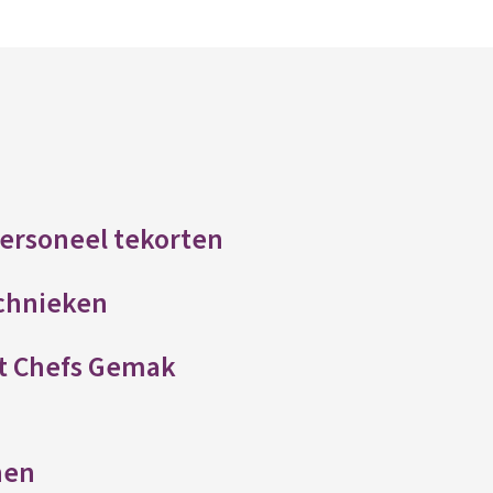
personeel tekorten
chnieken
t Chefs Gemak
nen