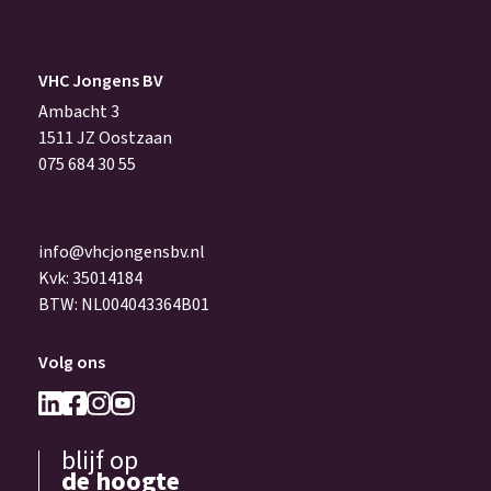
VHC Jongens BV
Ambacht 3
1511 JZ Oostzaan
075 684 30 55
info@vhcjongensbv.nl
Kvk: 35014184
BTW: NL004043364B01
Volg ons
blijf op
de hoogte