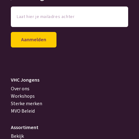
Laat
hier
je
mailadres
achter
(Vereist)
VHC Jongens
Over ons
Workshops
Sterke merken
MVO Beleid
Assortiment
Bekijk