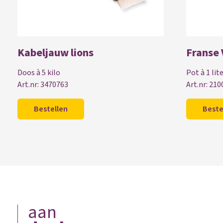
Kabeljauw lions
Franse 
Doos à 5 kilo
Pot à 1 lit
Art.nr: 3470763
Art.nr: 21
Bestellen
Beste
aan