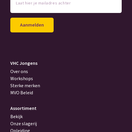
hier
je
mailadres
achter
(Vereist)
VHC Jongens
Over ons
Workshops
Sterke merken
MVO Beleid
Assortiment
Bekijk
Onze slagerij
Opleiding