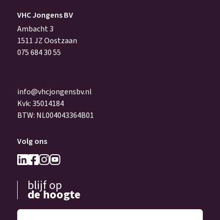
VHC Jongens BV
Ambacht 3
1511 JZ Oostzaan
075 684 30 55
info@vhcjongensbv.nl
Kvk: 35014184
BTW: NL004043364B01
Volg ons
blijf op
de hoogte
Laat