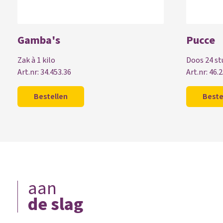
Gamba's
Pucce
Zak à 1 kilo
Doos 24 st
Art.nr: 34.453.36
Art.nr: 46.
Bestellen
Beste
aan
de slag