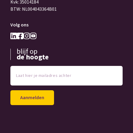
Kvk: 35014184
BTW: NL004043364B01
Volg ons
blijf op
de hoogte
Laat
hier
je
mailadres
achter
(Vereist)