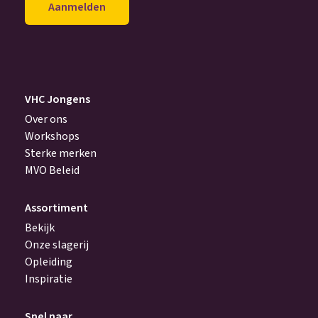
achter
(Vereist)
VHC Jongens
Over ons
Workshops
Sterke merken
MVO Beleid
Assortiment
Bekijk
Onze slagerij
Opleiding
Inspiratie
Snel naar