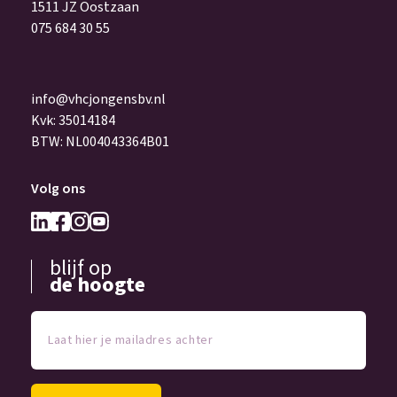
1511 JZ Oostzaan
075 684 30 55
info@vhcjongensbv.nl
Kvk: 35014184
BTW: NL004043364B01
Volg ons
blijf op
de hoogte
Laat
hier
je
mailadres