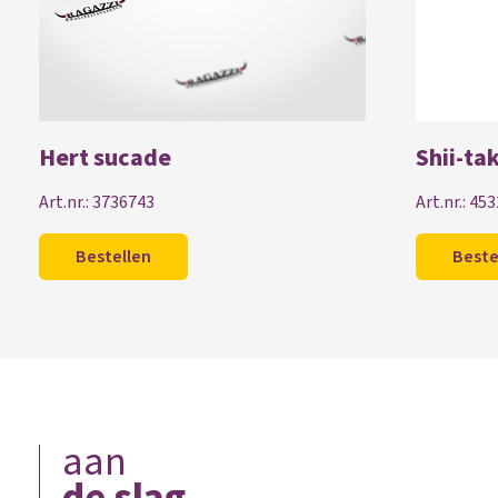
Hert sucade
Shii-ta
Art.nr.: 3736743
Art.nr.: 45
Bestellen
Beste
aan
de slag