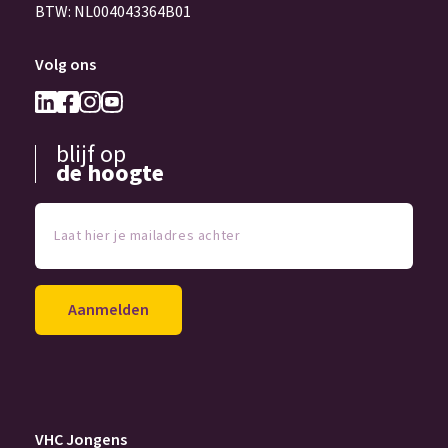
BTW: NL004043364B01
Volg ons
blijf op
de hoogte
Laat
hier
je
mailadres
achter
(Vereist)
VHC Jongens