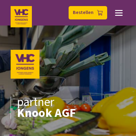
Bestellen
partner
Knook AGF