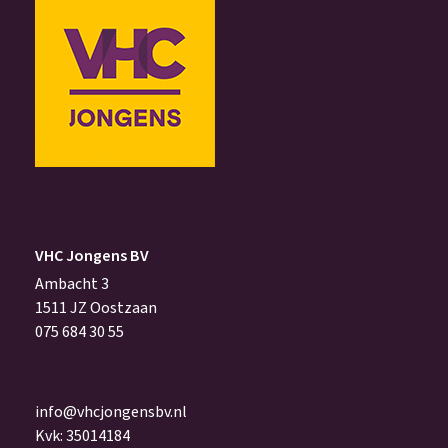
VHC Jongens BV
Ambacht 3
1511 JZ Oostzaan
075 684 30 55
info@vhcjongensbv.nl
Kvk: 35014184