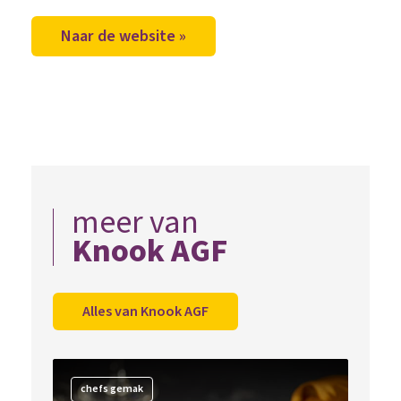
Naar de website »
meer van
Knook AGF
Alles van Knook AGF
chefs gemak