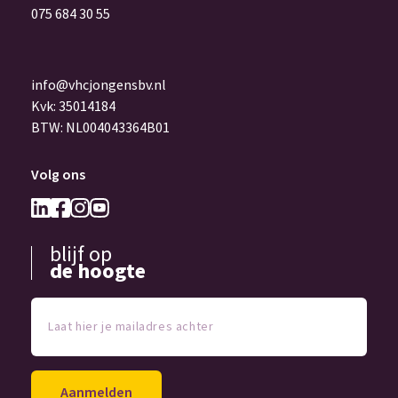
075 684 30 55
info@vhcjongensbv.nl
Kvk: 35014184
BTW: NL004043364B01
Volg ons
blijf op
de hoogte
Laat
hier
je
mailadres