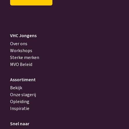
achter
(Vereist)
VHC Jongens
Over ons
Workshops
Sterke merken
MVO Beleid
Assortiment
Bekijk
Onze slagerij
Opleiding
Inspiratie
Snel naar