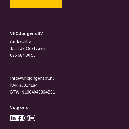
VHC Jongens BV
Ambacht 3
1511 JZ Oostzaan
075 684 30 55
info@vhcjongensbv.nl
Kvk: 35014184
BTW: NL004043364B01
Volg ons