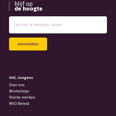
blijf op
de hoogte
Laat
hier
je
mailadres
achter
(Vereist)
VHC Jongens
Over ons
Workshops
Sterke merken
MVO Beleid