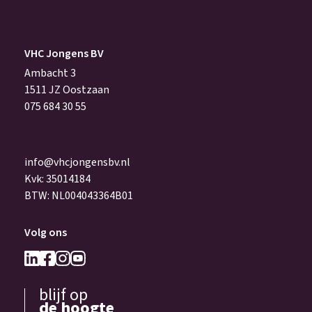
VHC Jongens BV
Ambacht 3
1511 JZ Oostzaan
075 684 30 55
info@vhcjongensbv.nl
Kvk: 35014184
BTW: NL004043364B01
Volg ons
blijf op
de hoogte