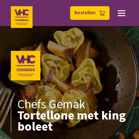
Bestellen
Chefs Gemak
Tortellone met king
boleet