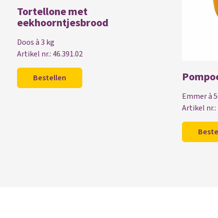
Tortellone met
eekhoorntjesbrood
Doos à 3 kg
Artikel nr.: 46.391.02
Pompo
Bestellen
Emmer à 5
Artikel nr.:
Beste