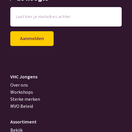
Laat
hier
je
mailadres
achter
(Vereist)
VHC Jongens
Over ons
Workshops
Sterke merken
MVO Beleid
Assortiment
Bekijk