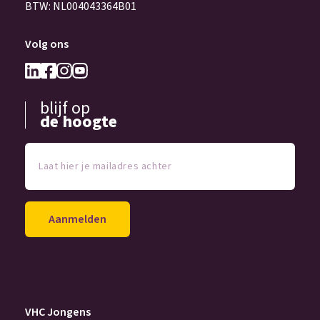
BTW: NL004043364B01
Volg ons
blijf op
de hoogte
Laat
hier
je
mailadres
achter
(Vereist)
VHC Jongens