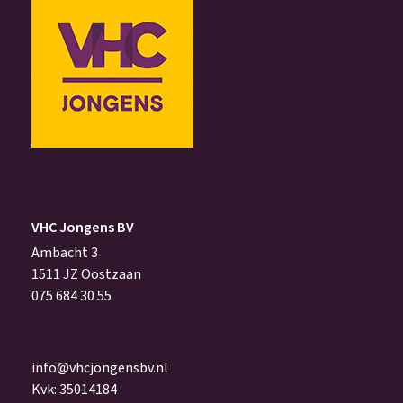
VHC Jongens BV
Ambacht 3
1511 JZ Oostzaan
075 684 30 55
info@vhcjongensbv.nl
Kvk: 35014184