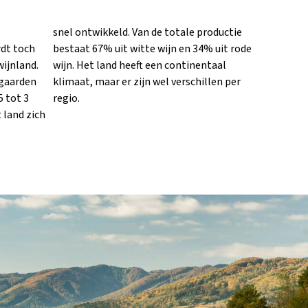
dt toch
uit rode
wijnland.
inentaal
ngaarden
llen per
5 tot 3
regio.
t land zich