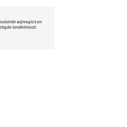
ulairste wijnregio’s en
atigde landklimaat.