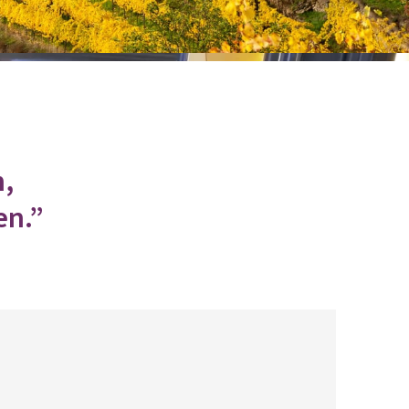
n,
en.”