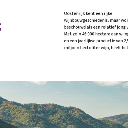
Oostenrijk kent een rijke
snel ontwikkeld. Van de totale productie
wijnbouwgeschiedenis, maar wor
bestaat 67% uit witte wijn en 34% 
g
beschouwd als een relatief jong 
wijn. Het land heeft een cont
Met zo’n 46.000 hectare aan wij
klimaat, maar er zijn wel verschi
en een jaarlijkse productie van 2,
miljoen hectoliter wijn, heeft he