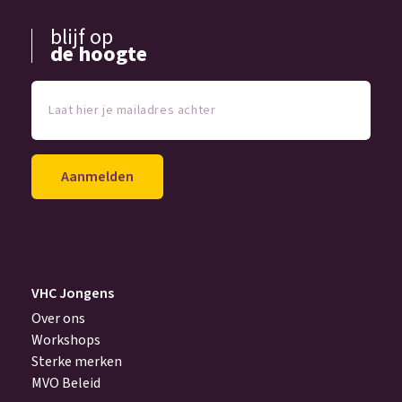
blijf op
de hoogte
Laat
hier
je
mailadres
achter
(Vereist)
VHC Jongens
Over ons
Workshops
Sterke merken
MVO Beleid