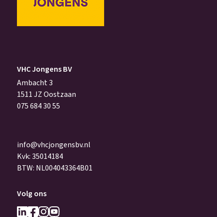
VHC Jongens BV
Ambacht 3
1511 JZ Oostzaan
075 684 30 55
info@vhcjongensbv.nl
Kvk: 35014184
BTW: NL004043364B01
Volg ons