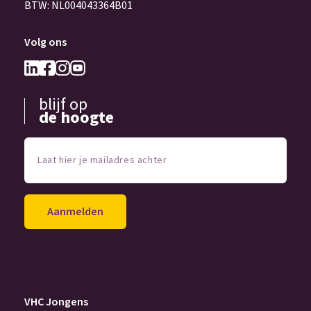
BTW: NL004043364B01
Volg ons
blijf op
de hoogte
Laat
hier
je
mailadres
achter
(Vereist)
VHC Jongens