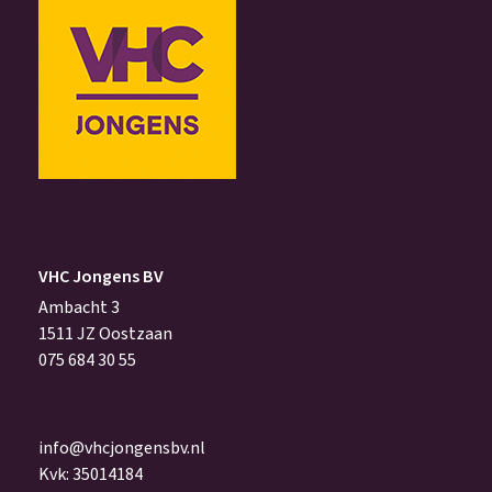
VHC Jongens BV
Ambacht 3
1511 JZ Oostzaan
075 684 30 55
info@vhcjongensbv.nl
Kvk: 35014184