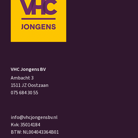
VHC Jongens BV
Ambacht 3
1511 JZ Oostzaan
075 684 30 55
info@vhcjongensbv.nl
Kvk: 35014184
BTW: NL004043364B01