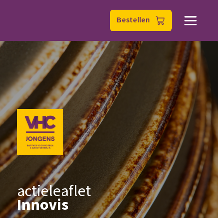
Bestellen
actieleaflet
Innovis