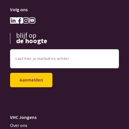
Volg ons
blijf op
de hoogte
Laat
hier
je
mailadres
achter
(Vereist)
VHC Jongens
Over ons