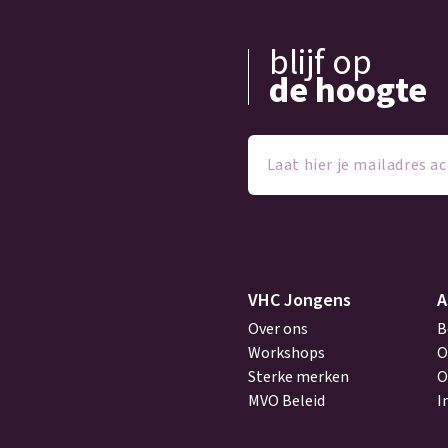
blijf op
de hoogte
Laat
hier
je
mailadres
achter
(Vereist)
VHC Jongens
A
Over ons
B
Workshops
O
Sterke merken
O
MVO Beleid
I