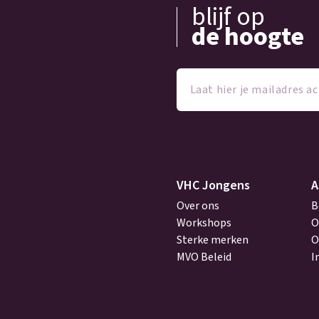
blijf op
de hoogte
Laat
hier
je
mailadres
achter
(Vereist)
VHC Jongens
A
Over ons
B
Workshops
O
Sterke merken
O
MVO Beleid
I