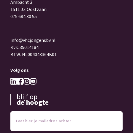
Ambacht 3
1511 JZ Oostzaan
075 684 30 55
info@vhcjongensbv.nl
Kvk: 35014184
BTW: NL004043364B01
Volg ons
blijf op
de hoogte
Laat
hier
je