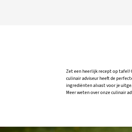
Zet een heerlijk recept op tafel!
Klik op de link hieronder en ontdek h
culinair adviseur heeft de perfect
jouw culinaire creaties naar een hoge
ingrediënten alvast voor je uitg
Meer weten over onze culinair ad