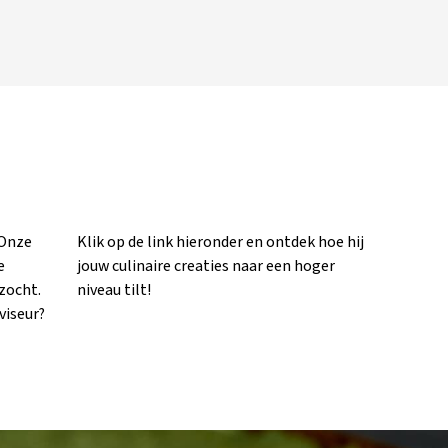
 Onze
oe hij
e
r
ezocht.
niveau tilt!
viseur?