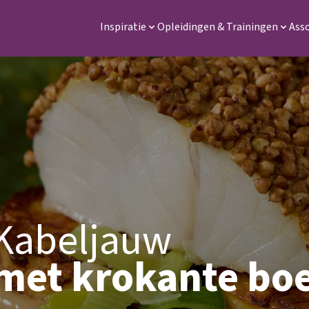
Inspiratie
Inspiratie
Opleidingen & Trainingen
Opleidingen & Trainin
Ass
Kabeljauw
met krokante bo