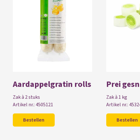
Aardappelgratin rolls
Prei ges
Zak à 2 stuks
Zak à 1 kg
Artikel nr.: 4505121
Artikel nr.: 453
Bestellen
Bestellen