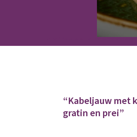
Home
Kabeljauw met krokante boekweit
“Kabeljauw met k
gratin en prei”