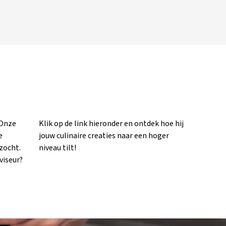
 Onze
oe hij
e
r
ezocht.
niveau tilt!
viseur?