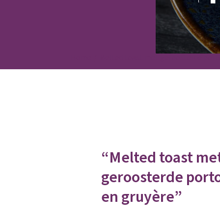
Home
Melted toast met geroosterde port
“Melted toast met
geroosterde port
en gruyère”