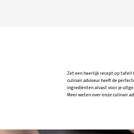
Zet een heerlijk recept op tafel!
Klik op de link hieronder en ontdek h
culinair adviseur heeft de perfect
jouw culinaire creaties naar een hoge
ingrediënten alvast voor je uitg
Meer weten over onze culinair ad