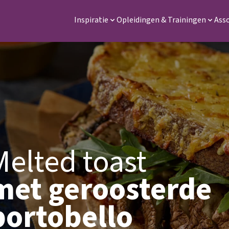
Inspiratie
Inspiratie
Opleidingen & Trainingen
Opleidingen & Trainin
Ass
Melted toast
met geroosterde
portobello