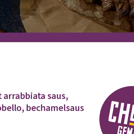
obello
 arrabbiata saus,
obello, bechamelsaus