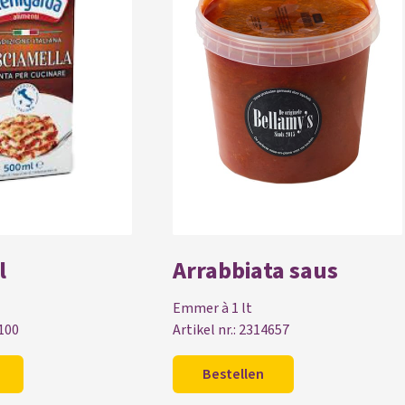
l
Arrabbiata saus
Emmer à 1 lt
1100
Artikel nr.: 2314657
Bestellen