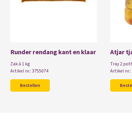
Runder rendang kant en klaar
Atjar t
Zak à 1 kg
Tray 2 pot
Artikel nr.: 3755074
Artikel nr.
Bestellen
Beste