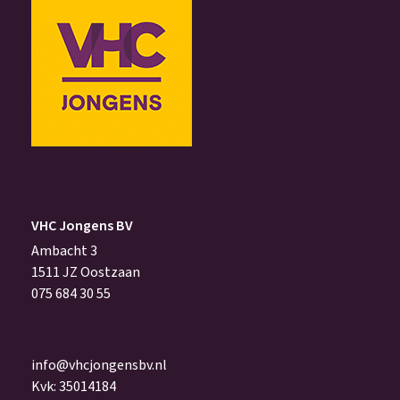
VHC Jongens BV
Ambacht 3
1511 JZ Oostzaan
075 684 30 55
info@vhcjongensbv.nl
Kvk: 35014184