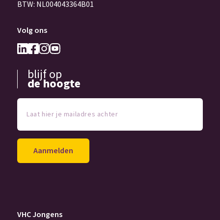
BTW: NL004043364B01
Volg ons
blijf op
de hoogte
Laat
hier
je
mailadres
achter
(Vereist)
VHC Jongens