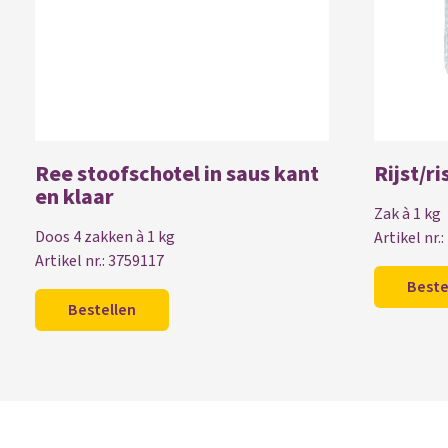
Ree stoofschotel in saus kant
Rijst/r
en klaar
Zak à 1 kg
Doos 4 zakken à 1 kg
Artikel nr.
Artikel nr.: 3759117
Beste
Bestellen