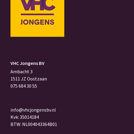
VHC Jongens BV
Ambacht 3
1511 JZ Oostzaan
075 684 30 55
info@vhcjongensbv.nl
Kvk: 35014184
BTW: NL004043364B01