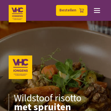
Bestellen
Bestellen
Wildstoof risotto
met spruiten