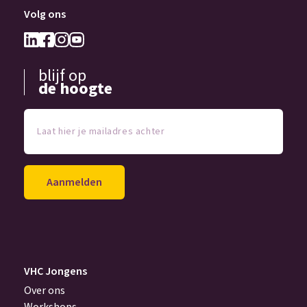
Volg ons
blijf op
de hoogte
Laat
hier
je
mailadres
achter
(Vereist)
VHC Jongens
Over ons