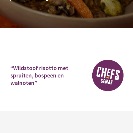
Home
Wildstoof risotto met spruiten
“Wildstoof risotto met
spruiten, bospeen en
walnoten”