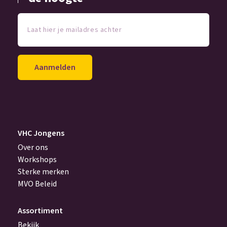
Laat
hier
je
mailadres
achter
(Vereist)
VHC Jongens
Over ons
Workshops
Sterke merken
MVO Beleid
Assortiment
Bekijk