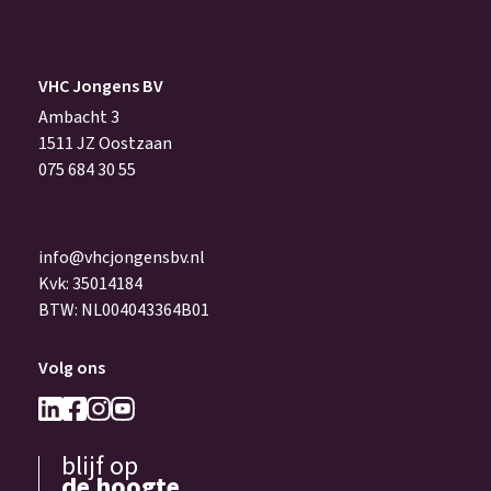
VHC Jongens BV
Ambacht 3
1511 JZ Oostzaan
075 684 30 55
info@vhcjongensbv.nl
Kvk: 35014184
BTW: NL004043364B01
Volg ons
blijf op
de hoogte