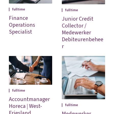
fulltime
fulltime
Finance
Junior Credit
Operations
Collector /
Specialist
Medewerker
Debiteurenbehee
r
fulltime
Accountmanager
Horeca | West-
fulltime
Friesland
Medewerker