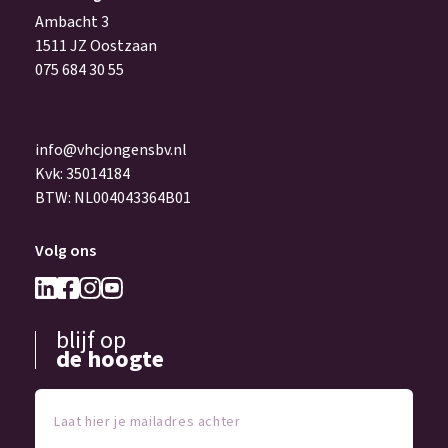
Ambacht 3
1511 JZ Oostzaan
075 684 30 55
info@vhcjongensbv.nl
Kvk: 35014184
BTW: NL004043364B01
Volg ons
blijf op
de hoogte
Laat
hier