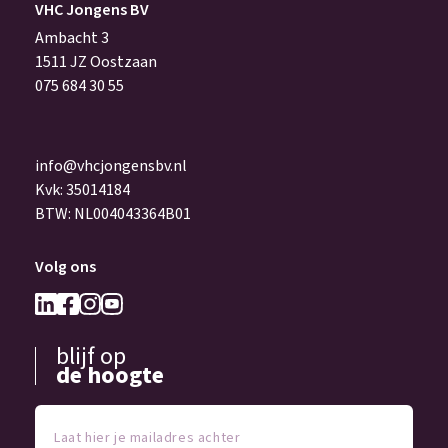
VHC Jongens BV
Ambacht 3
1511 JZ Oostzaan
075 684 30 55
info@vhcjongensbv.nl
Kvk: 35014184
BTW: NL004043364B01
Volg ons
blijf op
de hoogte
Laat