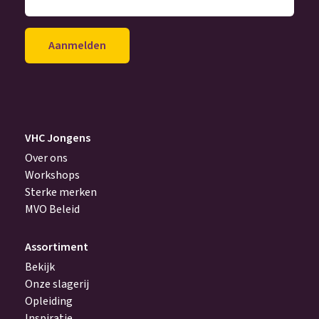
hier
je
mailadres
achter
(Vereist)
VHC Jongens
Over ons
Workshops
Sterke merken
MVO Beleid
Assortiment
Bekijk
Onze slagerij
Opleiding
Inspiratie