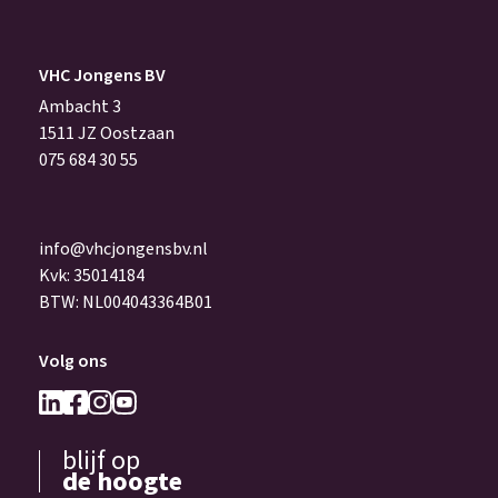
VHC Jongens BV
Ambacht 3
1511 JZ Oostzaan
075 684 30 55
info@vhcjongensbv.nl
Kvk: 35014184
BTW: NL004043364B01
Volg ons
blijf op
de hoogte