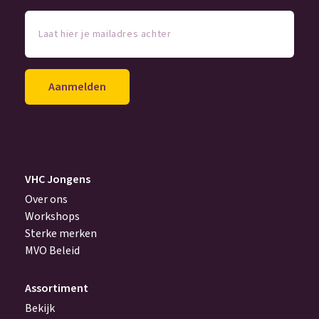
Laat
hier
je
mailadres
achter
(Vereist)
VHC Jongens
Over ons
Workshops
Sterke merken
MVO Beleid
Assortiment
Bekijk