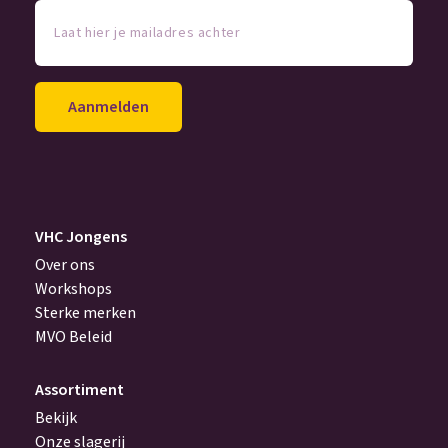
Laat
hier
je
mailadres
achter
(Vereist)
VHC Jongens
Over ons
Workshops
Sterke merken
MVO Beleid
Assortiment
Bekijk
Onze slagerij