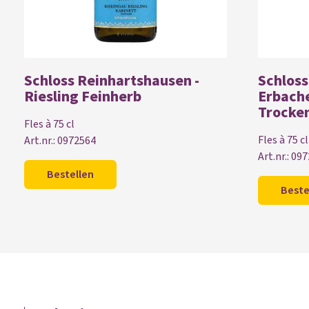
Schloss Reinhartshausen -
Schloss
Riesling Feinherb
Erbach
Trocke
Fles à 75 cl
Fles à 75 cl
Art.nr.: 0972564
Art.nr.: 09
Bestellen
Beste