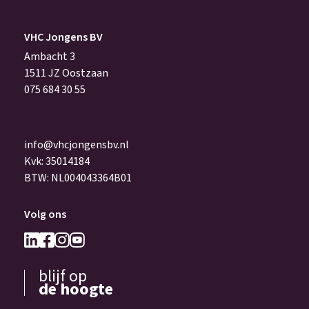
VHC Jongens BV
Ambacht 3
1511 JZ Oostzaan
075 684 30 55
info@vhcjongensbv.nl
Kvk: 35014184
BTW: NL004043364B01
Volg ons
blijf op
de hoogte