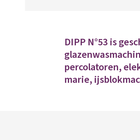
DIPP N°53 is gesc
glazenwasmachine
percolatoren, ele
marie, ijsblokmac