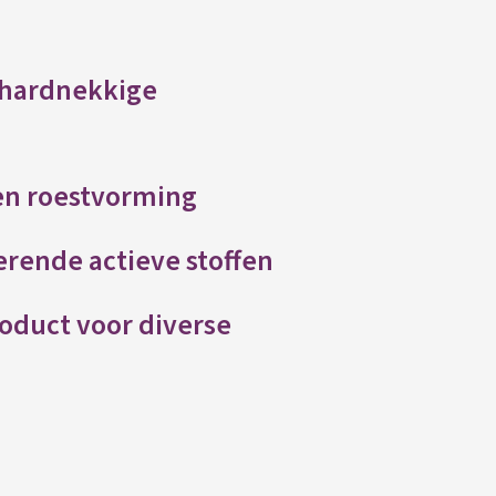
s hardnekkige
en roestvorming
erende actieve stoffen
oduct voor diverse