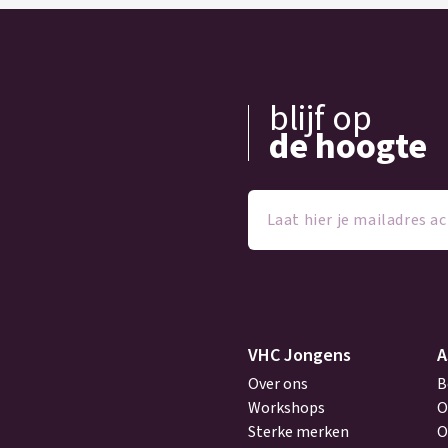
blijf op
de hoogte
Laat
hier
je
mailadres
achter
(Vereist)
VHC Jongens
A
Over ons
B
Workshops
O
Sterke merken
O