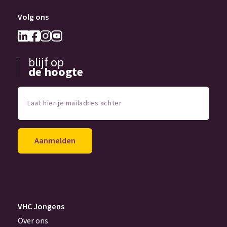
Volg ons
blijf op
de hoogte
Laat
hier
je
mailadres
achter
(Vereist)
VHC Jongens
Over ons