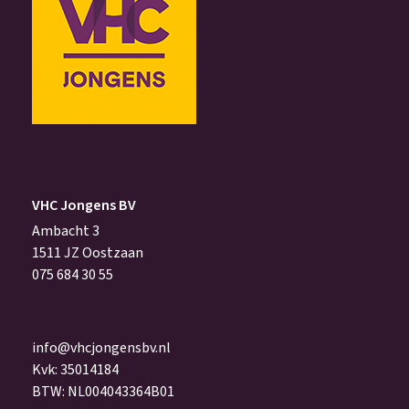
VHC Jongens BV
Ambacht 3
1511 JZ Oostzaan
075 684 30 55
info@vhcjongensbv.nl
Kvk: 35014184
BTW: NL004043364B01