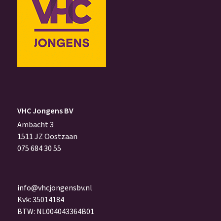
VHC Jongens BV
Ambacht 3
1511 JZ Oostzaan
075 684 30 55
info@vhcjongensbv.nl
Kvk: 35014184
BTW: NL004043364B01