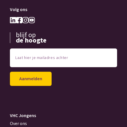
Volg ons
blijf op
de hoogte
Laat
hier
je
mailadres
achter
(Vereist)
VHC Jongens
Over ons