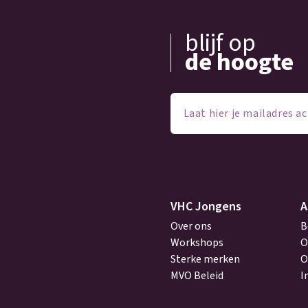
blijf op
de hoogte
Laat
hier
je
mailadres
achter
(Vereist)
VHC Jongens
A
Over ons
B
Workshops
O
Sterke merken
O
MVO Beleid
I