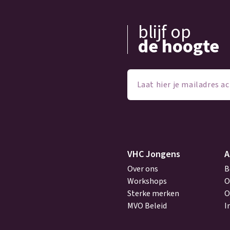
blijf op
de hoogte
Laat
hier
je
mailadres
achter
(Vereist)
VHC Jongens
A
Over ons
B
Workshops
O
Sterke merken
O
MVO Beleid
I