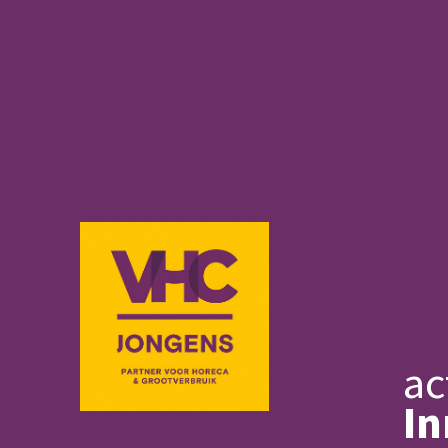
ac
In