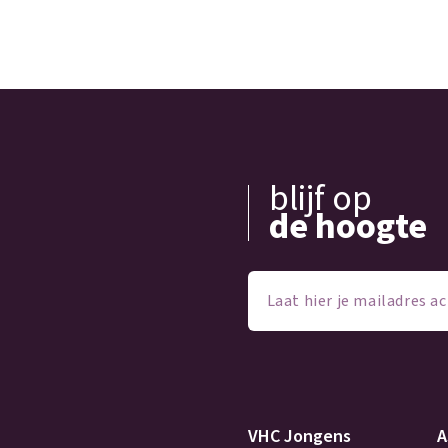
blijf op
de hoogte
Laat
hier
je
mailadres
achter
(Vereist)
VHC Jongens
A