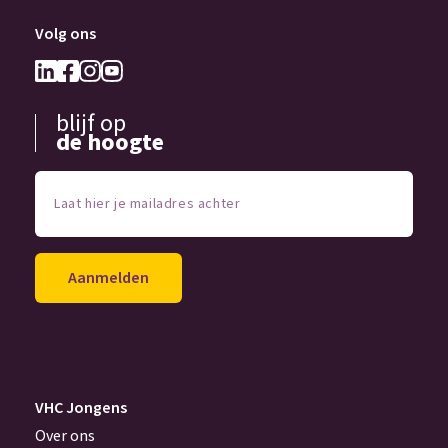
Volg ons
blijf op
de hoogte
Laat
hier
je
mailadres
achter
(Vereist)
VHC Jongens
Over ons