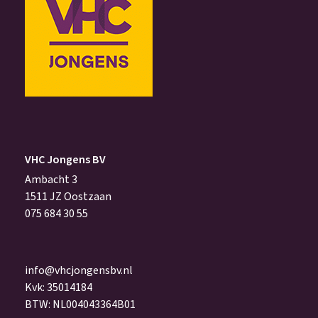
VHC Jongens BV
Ambacht 3
1511 JZ Oostzaan
075 684 30 55
info@vhcjongensbv.nl
Kvk: 35014184
BTW: NL004043364B01