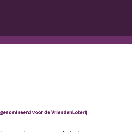
mineerde partner Nemo!
 genomineerd voor de
VriendenLoterij