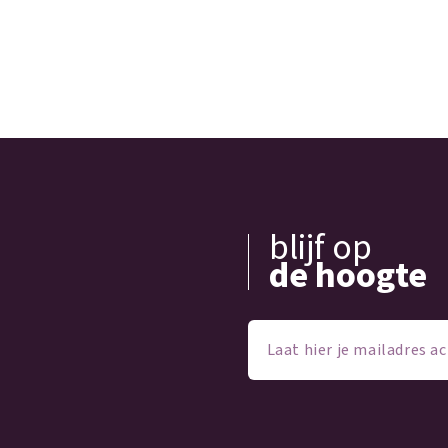
blijf op
de hoogte
Laat
hier
je
mailadres
achter