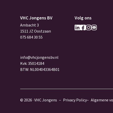
VHC Jongens BV
Volg ons
Ambacht 3
1511 JZ Oostzaan
075 684 30 55
info@vhcjongensbv.nl
Kvk: 35014184
BTW: NL004043364B01
© 2026 · VHC Jongens
Privacy Policy
Algemene v