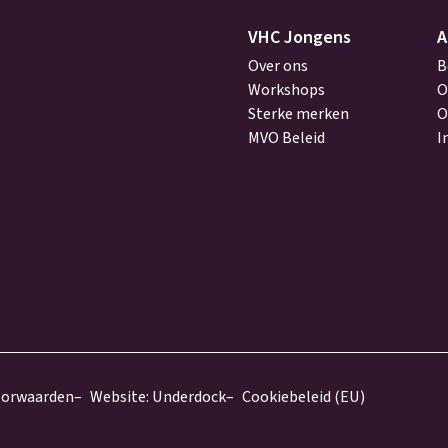
(Vereist)
VHC Jongens
A
Over ons
B
Workshops
O
Sterke merken
O
MVO Beleid
I
oorwaarden
Website: Underdock
Cookiebeleid (EU)