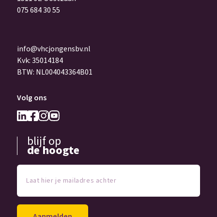
075 684 30 55
info@vhcjongensbv.nl
Kvk: 35014184
BTW: NL004043364B01
Volg ons
blijf op
de hoogte
Laat
hier
je
mailadres