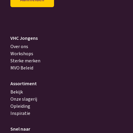
achter
(Vereist)
VHC Jongens
Over ons
Workshops
Sterke merken
MVO Beleid
Assortiment
Bekijk
Onze slagerij
Opleiding
Inspiratie
Snel naar