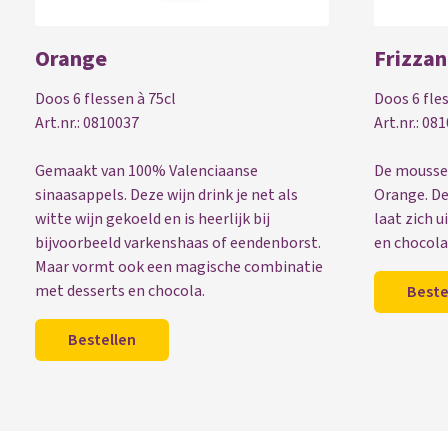
Orange
Frizzan
Doos 6 flessen à 75cl
Doos 6 fles
Art.nr.: 0810037
Art.nr.: 08
Gemaakt van 100% Valenciaanse
De mousse
sinaasappels. Deze wijn drink je net als
Orange. De
witte wijn gekoeld en is heerlijk bij
laat zich 
bijvoorbeeld varkenshaas of eendenborst.
en chocola
Maar vormt ook een magische combinatie
met desserts en chocola.
Beste
Bestellen