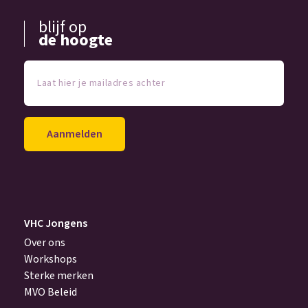
blijf op
de hoogte
Laat
hier
je
mailadres
achter
(Vereist)
VHC Jongens
Over ons
Workshops
Sterke merken
MVO Beleid