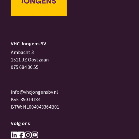
VHC Jongens BV
Ambacht 3
1511 JZ Oostzaan
075 684 30 55
info@vhcjongensbv.nl
Kvk: 35014184
BTW: NL004043364B01
Volg ons