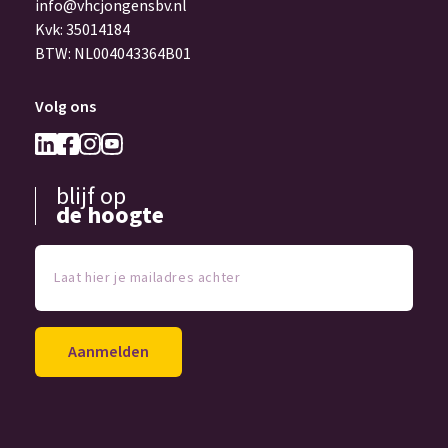
info@vhcjongensbv.nl
Kvk: 35014184
BTW: NL004043364B01
Volg ons
blijf op
de hoogte
Laat
hier
je
mailadres
achter
(Vereist)