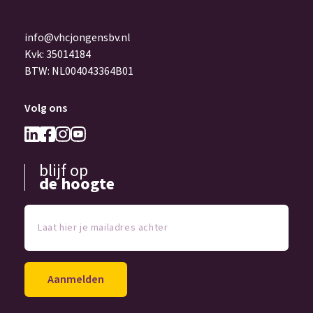
info@vhcjongensbv.nl
Kvk: 35014184
BTW: NL004043364B01
Volg ons
blijf op
de hoogte
Laat
hier
je
mailadres
achter
(Vereist)