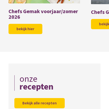
Chefs Gemak voorjaar/zomer
Chefs 
2026
bekijk
bekijk hier
onze
recepten
Bekijk alle recepten